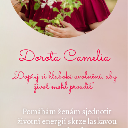
Dorota Camelia
„Dopřej si hluboké uvolnění, aby
život mohl proudit“
Pomáhám ženám sjednotit
životní energií skrze laskavou