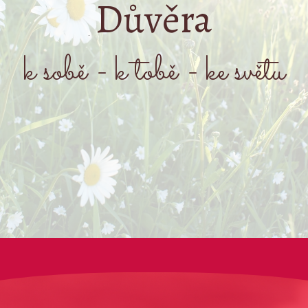
Důvěra
k sobě - k tobě - ke světu