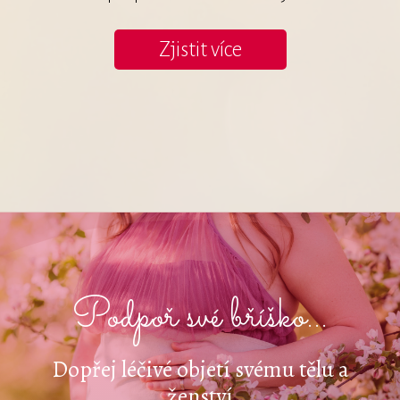
Zjistit více
Podpoř své bříško...
Dopřej léčivé objetí svému tělu a
ženství