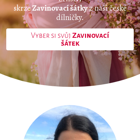
skrze
Zavinovací šátky
z naši české
dílničky.
Vyber si svůj
Zavinovací
šátek