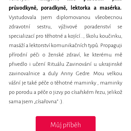
průvodkyně, poradkyně, lektorka a masérka.
Vystudovala jsem diplomovanou všeobecnou
zdravotní sestru, výživové poradenství se
specializací pro těhotné a kojící…, školu koučinku,
masáží a lektorství komunikačních typů. Propaguji
přírodní péči o ženské zdraví, ke kterému mě
přivedlo i učení Rituálu Zavinování u ukrajinské
zavinovalnice a duly Anny Gedre. Mou velkou
vášní je také péče o těhotné maminky , maminky
po porodu a péče o jizvy po císařském řezu, jelikož
sama jsem „císařovna“ :).
Můj příběh