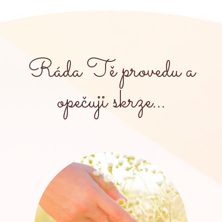
Ráda Tě provedu a
opečuji skrze...