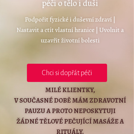
péči o tělo i duši
Podpořit fyzické i duševní zdraví |
Nastavit a ctít vlastní hranice | Uvolnit a
uzavřít životní bolesti
Chci si dopřát péči
MILÉ KLIENTKY,
V SOUČASNÉ DOBĚ MÁM ZDRAVOTNÍ
PAUZU A PROTO NEPOSKYTUJI
ŽÁDNÉ TĚLOVÉ PEČUJÍCÍ MASÁŽE A
RITUÁLY.