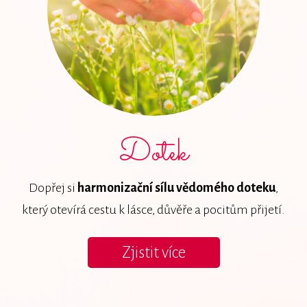
Dotek
Dopřej si
harmonizační sílu vědomého doteku
,
který otevírá cestu k lásce, důvěře a pocitům přijetí.
Zjistit více