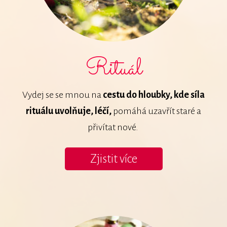
Rituál
Vydej se se mnou na
cestu do hloubky, kde síla
rituálu uvolňuje, léčí,
pomáhá uzavřít staré a
přivítat nové.
Zjistit více